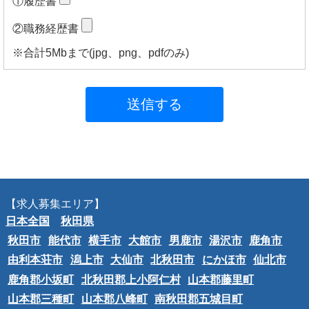
①履歴書
②職務経歴書
※合計5Mbまで(jpg、png、pdfのみ)
送信する
【求人募集エリア】
日本全国
秋田県
秋田市
能代市
横手市
大館市
男鹿市
湯沢市
鹿角市
由利本荘市
潟上市
大仙市
北秋田市
にかほ市
仙北市
鹿角郡小坂町
北秋田郡上小阿仁村
山本郡藤里町
山本郡三種町
山本郡八峰町
南秋田郡五城目町