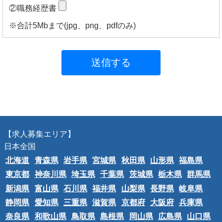
②職務経歴書
※合計5Mbまで(jpg、png、pdfのみ)
送信する
【求人募集エリア】
日本全国
北海道
青森県
岩手県
宮城県
秋田県
山形県
福島県
東京都
神奈川県
埼玉県
千葉県
茨城県
栃木県
群馬県
新潟県
富山県
石川県
福井県
山梨県
長野県
岐阜県
静岡県
愛知県
三重県
滋賀県
京都府
大阪府
兵庫県
奈良県
和歌山県
鳥取県
島根県
岡山県
広島県
山口県